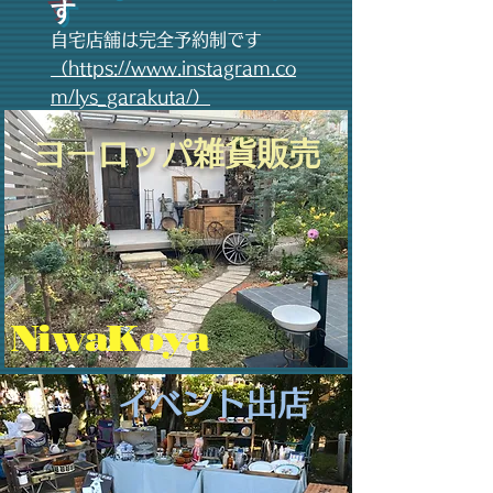
す
自宅店舗は完全予約制です
（https://www.instagram.co
m/lys_garakuta/）
ヨーロッパ雑貨販売
NiwaKoya
​イベント出店