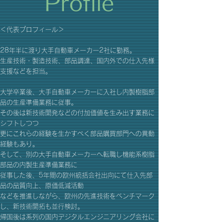
Profile
＜代表プロフィール＞
28年半に渡り大手自動車メーカー2社に勤務。
生産技術・製造技術、部品調達、国内外での仕入先様
支援などを担当。
大学卒業後、大手自動車メーカーに入社し内製樹脂部
品の生産準備業務に従事。
その後は新技術開発などの付加価値を生み出す業務に
シフトしつつ
更にこれらの経験を生かすべく部品購買部門への異動
経験もあり。
そして、別の大手自動車メーカーへ転職し機能系樹脂
部品の内製生産準備業務に
従事した後、5年間の欧州統括会社出向にて仕入先部
品の品質向上、原価低減活動
などを推進しながら、欧州の先進技術をベンチマーク
し、新技術開拓も並行検討。
帰国後は系列の国内デジタルエンジニアリング会社に