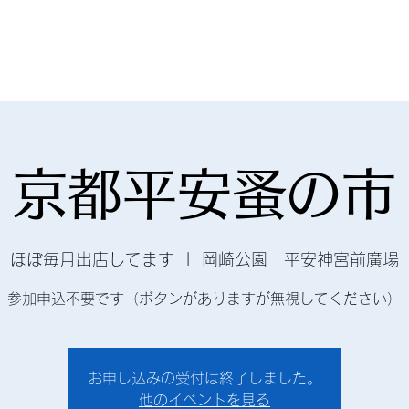
ーナショナル
hat's NEW
Service
Profile
Antique
お問い合わせ
京都平安蚤の市
ほぼ毎月出店してます
  |  
岡崎公園 平安神宮前廣場
参加申込不要です（ボタンがありますが無視してください）
お申し込みの受付は終了しました。
他のイベントを見る